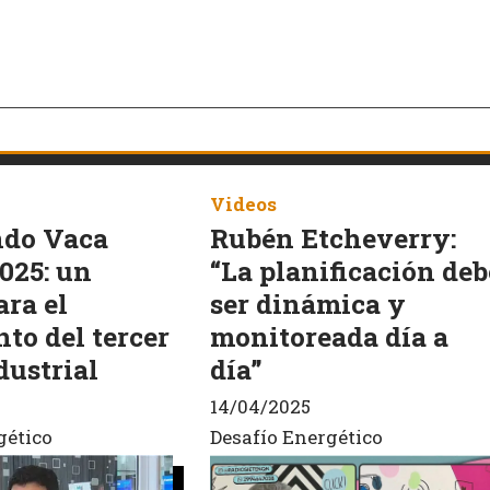
Videos
ndo Vaca
Rubén Etcheverry:
025: un
“La planificación deb
ara el
ser dinámica y
to del tercer
monitoreada día a
dustrial
día”
14/04/2025
gético
Desafío Energético