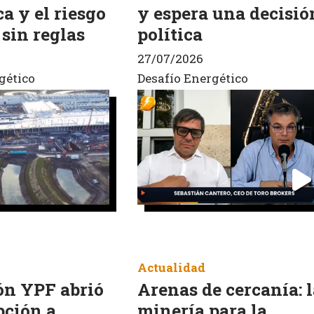
a y el riesgo
y espera una decisió
 sin reglas
política
27/07/2026
gético
Desafío Energético
Actualidad
n YPF abrió
Arenas de cercanía: 
pción a
minería para la