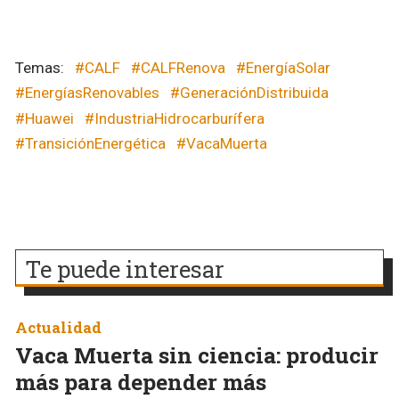
#CALF
#CALFRenova
#EnergíaSolar
#EnergíasRenovables
#GeneraciónDistribuida
#Huawei
#IndustriaHidrocarburífera
#TransiciónEnergética
#VacaMuerta
Te puede interesar
Actualidad
Vaca Muerta sin ciencia: producir
más para depender más